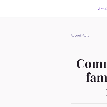
Actu
Accueil
›
Actu
Comme
fam