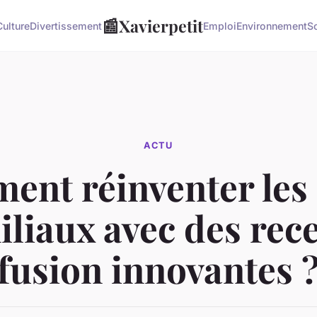
📰
Xavierpetit
Culture
Divertissement
Emploi
Environnement
S
ACTU
nt réinventer les
iliaux avec des rece
fusion innovantes 