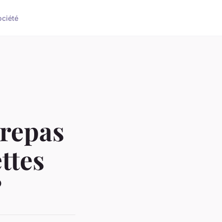
ociété
 repas
ttes
?