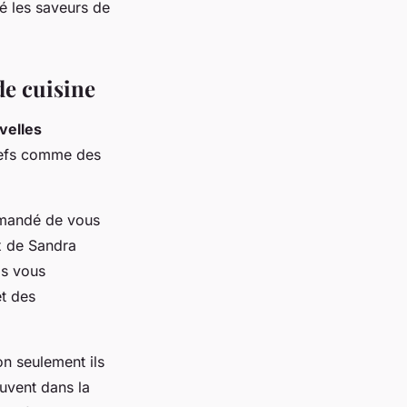
té les saveurs de
de cuisine
velles
chefs comme des
ommandé de vous
x de Sandra
ls vous
et des
on seulement ils
uvent dans la