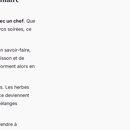
vec un chef
. Que
vos soirées, ce
n savoir-faire,
uisson et de
forment alors en
s. Les herbes
uce deviennent
mélanges
rendre à