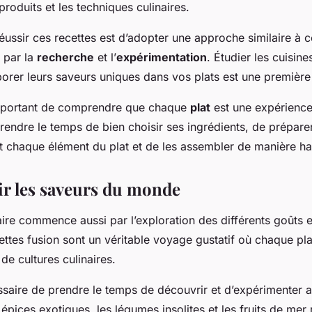
produits et les techniques culinaires.
éussir ces recettes est d’adopter une approche similaire à ce
 par la
recherche
et l’
expérimentation
. Étudier les cuisin
porer leurs saveurs uniques dans vos plats est une première
 important de comprendre que chaque
plat
est une expérienc
 prendre le temps de bien choisir ses ingrédients, de prépare
 chaque élément du plat et de les assembler de manière h
r les saveurs du monde
aire commence aussi par l’exploration des différents goûts 
ettes fusion sont un véritable voyage gustatif où chaque pla
e cultures culinaires.
essaire de prendre le temps de découvrir et d’expérimenter a
 épices exotiques, les légumes insolites et les fruits de mer 