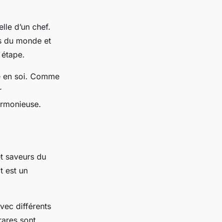
lle d’un chef.
es du monde et
 étape.
e en soi. Comme
r
armonieuse.
et saveurs du
t est un
vec différents
rares sont