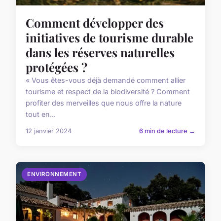
Comment développer des
initiatives de tourisme durable
dans les réserves naturelles
protégées ?
« Vous êtes-vous déjà demandé comment allier
tourisme et respect de la biodiversité ? Comment
profiter des merveilles que nous offre la nature
tout en...
12 janvier 2024
6 min de lecture →
ENVIRONNEMENT