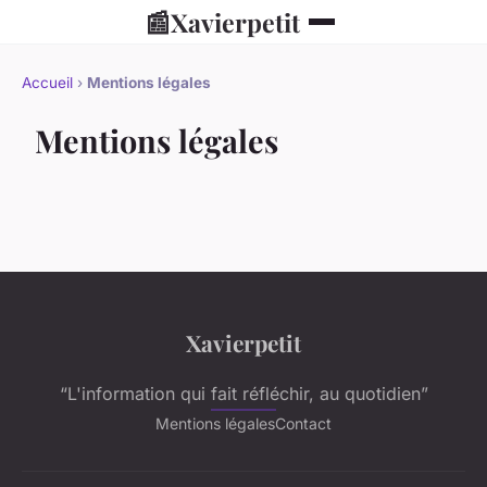
📰
Xavierpetit
Accueil
›
Mentions légales
Mentions légales
Xavierpetit
“L'information qui fait réfléchir, au quotidien”
Mentions légales
Contact