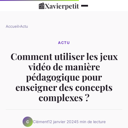
📰
Xavierpetit
Accueil
›
Actu
ACTU
Comment utiliser les jeux
vidéo de manière
pédagogique pour
enseigner des concepts
complexes ?
Clément
12 janvier 2024
5 min de lecture
C